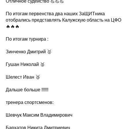
Отличное судейство 💪💪💪
По итогам первенства два наших ЗаЩИТника
отобрались представлять Калужскую область на ЦФО
🔥🔥🔥
По итогам турнира :
Зинченко Дмитрий 🥇
Гушан Николай 🥈
Шелест Иван 🥉
Дальше больше !!!!!!
тренера спортсменов:
Шевчук Максим Владимирович
Бархатов Никита Дмитриевич