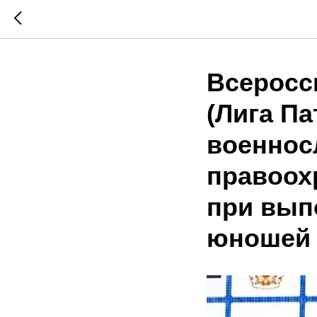
Всеросс
(Лига Па
военнос
правоох
при вып
юношей и