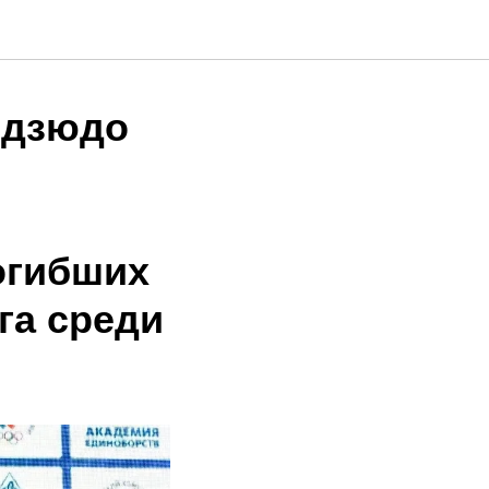
 дзюдо
огибших
га среди