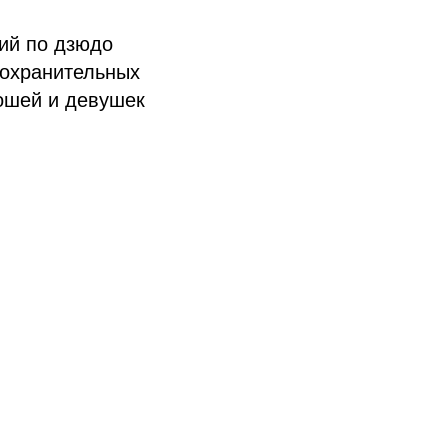
ний по дзюдо
оохранительных
ошей и девушек