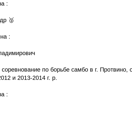
а :
др 🥈
на :
ладимирович
 соревнование по борьбе самбо в г. Протвино, 
012 и 2013-2014 г. р.
а :