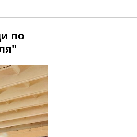
и по
ля"