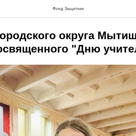
Фонд Защитник
городского округа Мытищ
освященного "Дню учите