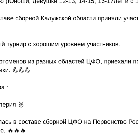
 (Юноши, девушки 12-13, 14-15, 16-17лет и с 1
ставе сборной Калужской области приняли учас
й турнир с хорошим уровнем участников.
ртсменов из разных областей ЦФО, приехали п
вки. 💪💪💪
а :
лерия 🥈
лась в составе сборной ЦФО на Первенство Рос
ю. 🔥🔥🔥