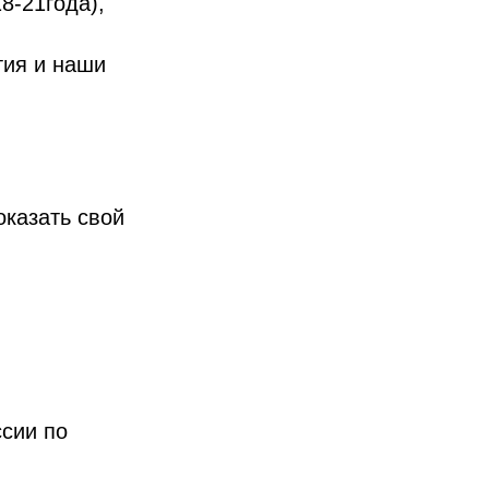
8-21года),
тия и наши
оказать свой
сии по