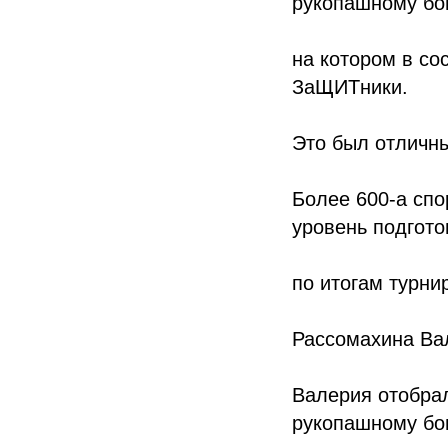
рукопашному бою
на котором в со
ЗаЩИТники.
Это был отличны
Более 600-а спо
уровень подгото
по итогам турнир
Рассомахина Ва
Валерия отобра
рукопашному бо