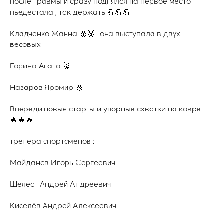
после травмы и сразу поднялся на первое место
пьедестала , так держать 💪💪💪
Кладченко Жанна 🥇🥉- она выступала в двух
весовых
Горина Агата 🥈
Назаров Яромир 🥉
Впереди новые старты и упорные схватки на ковре
🔥🔥🔥
тренера спортсменов :
Майданов Игорь Сергеевич
Шелест Андрей Андреевич
Киселёв Андрей Алексеевич