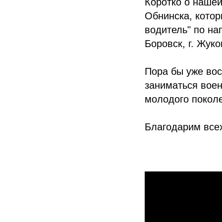
Коротко о нашей
Обнинска, кото
водитель" по на
Боровск, г. Жуко
Пора бы уже вос
заниматься вое
молодого покол
Благодарим всех