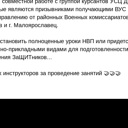
 совместной работе с группой курсантов УСЦ 
рые являются призывниками получающими ВУС 
правлению от районных Военных комиссариатов г
в и г. Малоярославец.
становить полноценные уроки НВП или придетс
нно-прикладными видами для подготовленности
ения ЗаЩИТников...
 инструкторов за проведение занятий 🤝🤝🤝