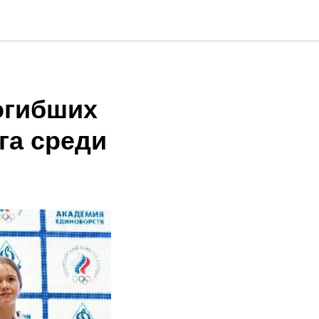
 дзюдо
огибших
га среди