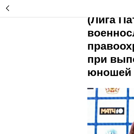
Всеросс
(Лига Па
военнос
правоох
при вып
юношей и