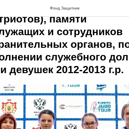
ийские соревнования по
Фонд Защитник
триотов), памяти
лужащих и сотрудников
ранительных органов, п
олнении служебного дол
 девушек 2012-2013 г.р.