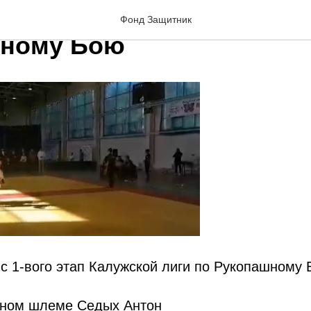
1-вого этап Калужской л
Фонд Защитник
шному Бою
 с 1-вого этап Калужской лиги по Рукопашному 
сном шлеме Седых Антон