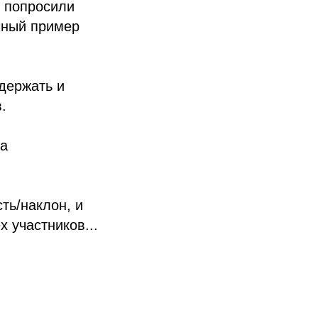
, попросили
чный пример
держать и
.
ка
ть/наклон, и
 участников...