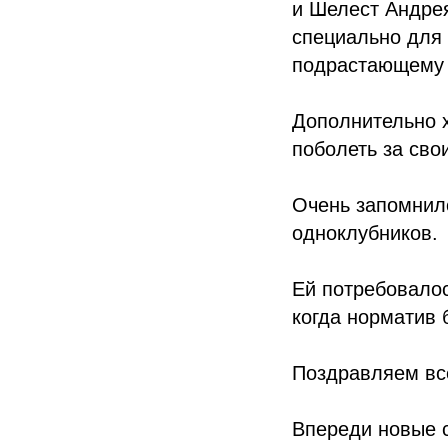
и Шелест Андрея
специально для 
подрастающему 
Дополнительно х
поболеть за сво
Очень запомнил
одноклубников.
Ей потребовалос
когда норматив 
Поздравляем вс
Впереди новые с