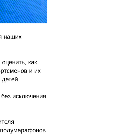
я наших
 оценить, как
ортсменов и их
 детей.
е без исключения
ителя
и полумарафонов