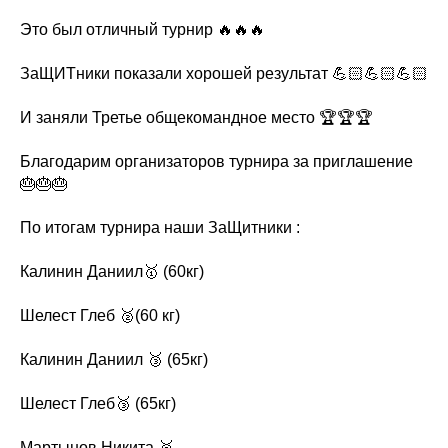
Это был отличный турнир 🔥🔥🔥
ЗаЩИТники показали хорошей результат 💪🏻💪🏻💪🏻
И заняли Третье общекомандное место 🏆🏆🏆
Благодарим организаторов турнира за приглашение
🎂🎂🎂
По итогам турнира наши ЗаЩитники :
Калинин Даниил🥇 (60кг)
Шелест Глеб 🥈(60 кг)
Калинин Даниил 🥉 (65кг)
Шелест Глеб🥉 (65кг)
Мартынов Никита 🥉