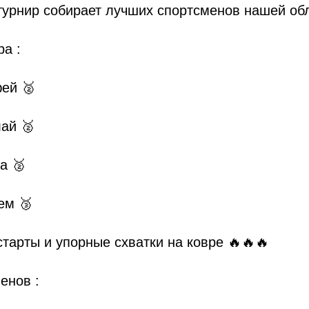
 турнир собирает лучших спортсменов нашей об
ра :
ей 🥈
ай 🥈
а 🥈
ем 🥉
тарты и упорные схватки на ковре 🔥🔥🔥
енов :