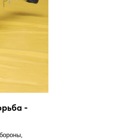
орьба -
обороны,