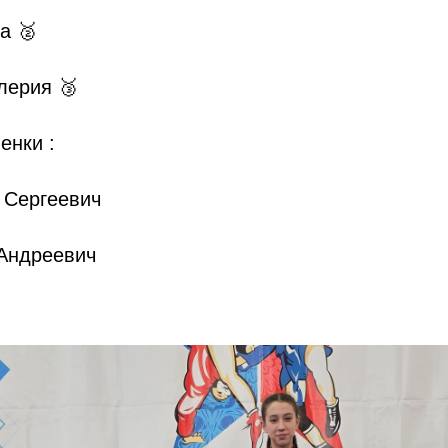
а 🥈
лерия 🥉
енки :
 Сергеевич
Андреевич