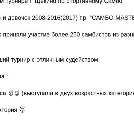
м турнире г. Щекино по спортивному Самбо
 и девочек 2008-2016(2017) г.р. “САМБО MAST
 приняли участие более 250 самбистов из разн
ший турнир с отличным судейством
а :
а 🥇🥈 (выступала в двух возрастных категори
ктория 🥇