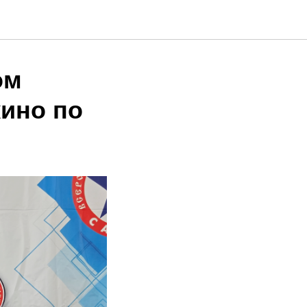
ом
кино по