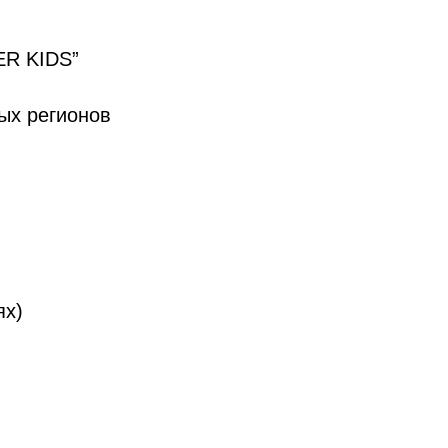
ER KIDS”
ых регионов
ях)