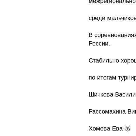
межрегионально
среди мальчиков
В соревнованиях
России.
Стабильно хоро
по итогам турнир
Шичкова Василис
Рассомахина Ви
Хомова Ева 🥈