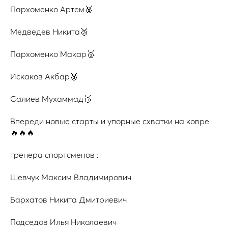
Пархоменко Артем🥈
Медведев Никита🥈
Пархоменко Макар🥉
Искаков Акбар🥉
Салиев Мухаммад🥉
Впереди новые старты и упорные схватки на ковре
🔥🔥🔥
тренера спортсменов :
Шевчук Максим Владимирович
Бархатов Никита Дмитриевич
Подседов Илья Николаевич