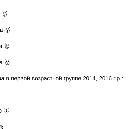
 🥇
а 🥇
а 🥇
а 🥉
а в первой возрастной группе 2014, 2016 г.р.:
р 🥇
🥈