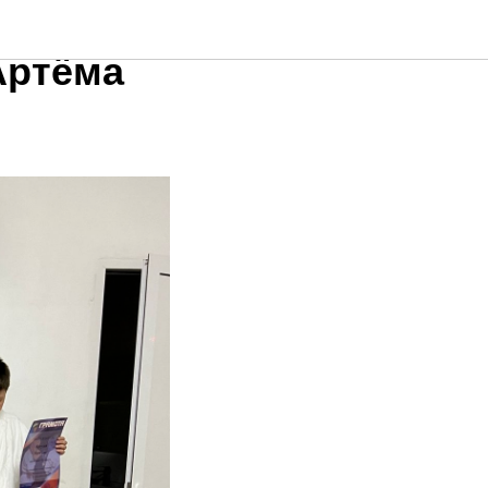
ди
Артёма