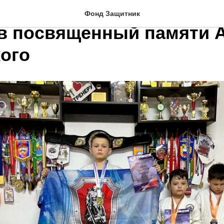
по Рукопашному бою сре
Фонд Защитник
в посвященный памяти 
кого