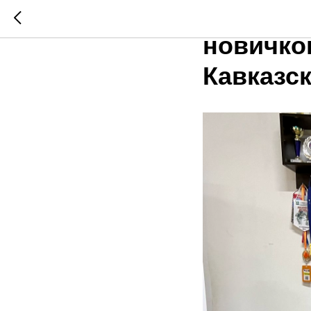
Турнир 
новичко
Кавказс