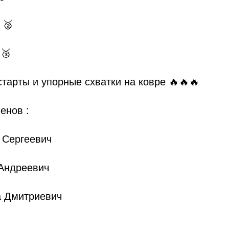
 🥈
 🥉
тарты и упорные схватки на ковре 🔥🔥🔥
енов :
 Сергеевич
Андреевич
а Дмитриевич